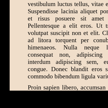
vestibulum luctus tellus, vitae 
Suspendisse lacinia aliquet por
et risus posuere sit amet 
Pellentesque a elit eros. Ut tr
volutpat suscipit non et elit. C
ad litora torquent per conub
himenaeos. Nulla neque li
consequat non, adipiscing 
interdum adipiscing sem, e
congue. Donec blandit eros s
commodo bibendum ligula vari
Proin sapien libero, accumsan s
ac risus. Quisque eleifend 
potenti. Vestibulum ultrices